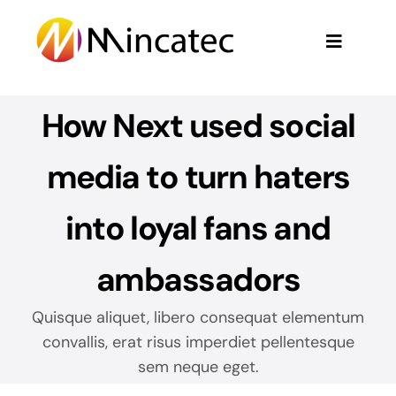
Passer
au
Toggle
contenu
Navigati
Accueil
How Next used social
À propos de nous
media to turn haters
Activités
into loyal fans and
ambassadors
Contact
Quisque aliquet, libero consequat elementum
Nous rejoindre
convallis, erat risus imperdiet pellentesque
sem neque eget.
Français