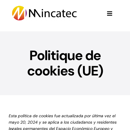
Skip
to
Toggle
content
Navigati
Inicio
Politique de
Nosotros
cookies (UE)
Areas
Contactar
Trabaja con nosotros
Esta política de cookies fue actualizada por última vez el
mayo 20, 2024 y se aplica a los ciudadanos y residentes
Español
legales permanentes del Espacio Económico Europeo y