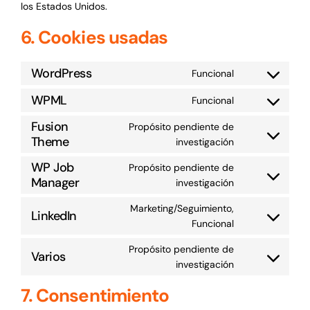
los Estados Unidos.
6. Cookies usadas
WordPress
Funcional
Consent
to
WPML
Funcional
Consent
service
to
Fusion
wordpress
Propósito pendiente de
service
Theme
Consent
investigación
wpml
to
WP Job
Propósito pendiente de
service
Manager
Consent
investigación
fusion-
to
theme
Marketing/Seguimiento,
service
LinkedIn
Consent
Funcional
wp-
to
job-
Propósito pendiente de
service
Varios
manager
Consent
investigación
linkedin
to
7. Consentimiento
service
varios